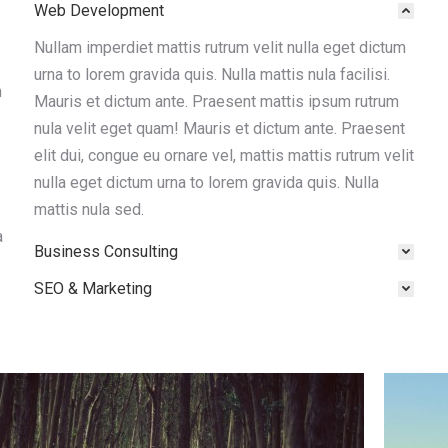
Web Development
im
Vursus, enim et luctus hendre ritnisl libero
Nullam imperdiet mattis rutrum velit nulla eget dictum
e a
molestie ante, ut fringilla purus eros quis
urna to lorem gravida quis. Nulla mattis nula facilisi.
rius
ipsum. Aliquam bibendum, est a semper
n
Mauris et dictum ante. Praesent mattis ipsum rutrum
malesuada enim et luctus hendre ritnisl libero
nula velit eget quam! Mauris et dictum ante. Praesent
molestie lectus. Cras justo non justo venenatis
elit dui, congue eu ornare vel, mattis mattis rutrum velit
element. Curabitur sed dui metus. Ut lobortis
nulla eget dictum urna to lorem gravida quis. Nulla
nisl at semper tellus tincidunt lorem ipsum
mattis nula sed.
dolor amet communitas.
a
Business Consulting
Miriam Orange
SEO & Marketing
photographer