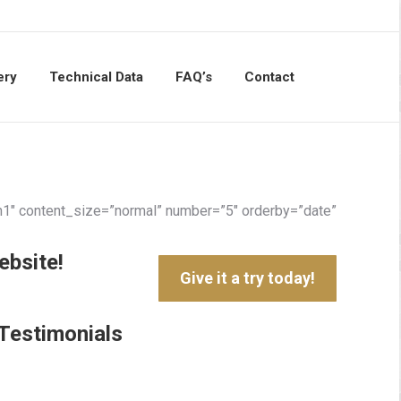
ery
Technical Data
FAQ’s
Contact
Search:
”h1″ content_size=”normal” number=”5″ orderby=”date”
ebsite!
Give it a try today!
Testimonials