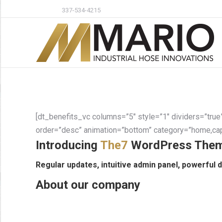
337-534-4215
[dt_benefits_vc columns=”5″ style=”1″ dividers=”tru
order=”desc” animation=”bottom” category=”home,cap
Introducing
The7
WordPress Theme 
Regular updates, intuitive admin panel, powerful
About our company