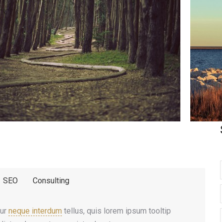
SEO
Consulting
tur
neque interdum
tellus, quis lorem ipsum tooltip