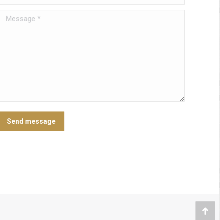
Message *
Send message
Go