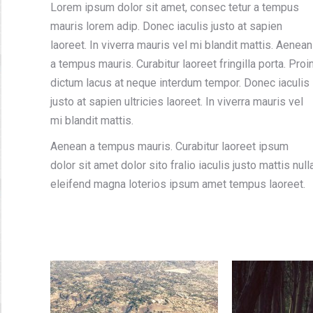
Lorem ipsum dolor sit amet, consec tetur a tempus
ec felis nisl,
Duis et aliquet mi. Morbi ac felis quis en
mauris lorem adip. Donec iaculis justo at sapien
ta sit amet est.
rhoncus venenatis. Praesent pellentesqu
laoreet. In viverra mauris vel mi blandit mattis. Aenean
el molestie.
arcu ut eleifend. Nam ac velit quis ante va
a tempus mauris. Curabitur laoreet fringilla porta. Proi
placerat.
dictum lacus at neque interdum tempor. Donec iaculis
justo at sapien ultricies laoreet. In viverra mauris vel
Stefan Sweet
mi blandit mattis.
happy client
Aenean a tempus mauris. Curabitur laoreet ipsum
dolor sit amet dolor sito fralio iaculis justo mattis null
eleifend magna loterios ipsum amet tempus laoreet.