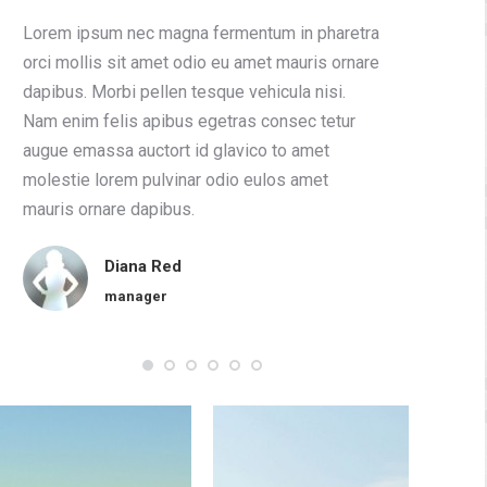
Lorem ipsum nec magna fermentum in pharetra
Nulla c
orci mollis sit amet odio eu amet mauris ornare
molesti
dapibus. Morbi pellen tesque vehicula nisi.
ipsum.
Nam enim felis apibus egetras consec tetur
malesu
augue emassa auctort id glavico to amet
molest
molestie lorem pulvinar odio eulos amet
elemen
mauris ornare dapibus.
nisl a
dolor 
Diana Red
manager